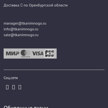
Доставка
по Оренбургской области
manager@tkanimnogo.ru
info@tkanimnogo.ru
sale@tkanimnogo.ru
Соц.сети
Обивочные ткани