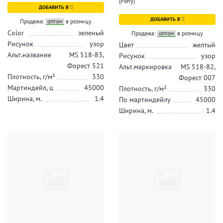
(Pony)
ДОБАВИТЬ В
ДОБАВИТЬ В
Продажа:
оптом
в розницу
Color
зеленый
Продажа:
оптом
в розницу
Рисунок
узор
Цвет
желтый
Альт.название
MS 518-83,
Рисунок
узор
Форест 521
Альт.маркировка
MS 518-82,
Плотность, г/м²
330
Форест 007
Мартиндейл, ц
45000
Плотность, г/м²
330
Ширина, м.
1.4
По мартиндейлу
45000
Ширина, м.
1.4