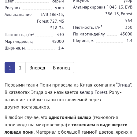
Рисунок
узор
Цвет
серый
Альт.маркировка
CF 045-13, EVB
Рисунок
узор
386-13, Forest
Альт.название
EVB 386-33,
564
Forest 727, MS
Плотность, г/м²
330
518-34
По мартиндейлу
45000
Плотность, г/м²
330
Ширина, м.
1.4
Мартиндейл, ц
45000
Ширина, м.
1.4
1
2
Вперед
В конец
Первыми ткани Пони привезла из Китая компания “
Эгида
”.
В каталогах Эгида она называется
велюр Forest
. Pony -
название этой же ткани поставляемой через
других поставщиков.
В любом случае, это
однотонный велюр
(технология
производства микровелюра)
с тиснением в виде шерсти
лошади пони
. Материал с большой гаммой цветов, ярких и