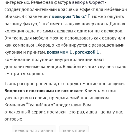
интересных. Рельефная фактура
велюра Форест
-
создает дополнительный красивый эффект для мебельной
обивки. В сравнении с
велюром "Люкс"
можно ощутить
разницу фактур, "Lux" имеет гладкую поверхность. Данная
колекция одна из самых дешевых однотонных велюров.
Эту ткань для мебели можно использовать как основу или
как компаньон. Хорошо комбинируется с разноцветными
купонам и принтам,
кожзамом
,
рогожкой
,
комбинации полутонов внутри коллекции дают
дополнительные вариации. В любом из этих случаев ткань
смотрится хорошо.
Ткань распространённая, ею торгуют многие поставщики.
Вопросов с поставками не возникает
. Клиентам стоит
учесть цену и сервис, предлагаемый поставщиком.
Компания “ТканиМного” предоставит Вам
отлаженный сервис поставки - это раз, а два - цены у нас
оптовые!
велюр для дивана
ткань пони