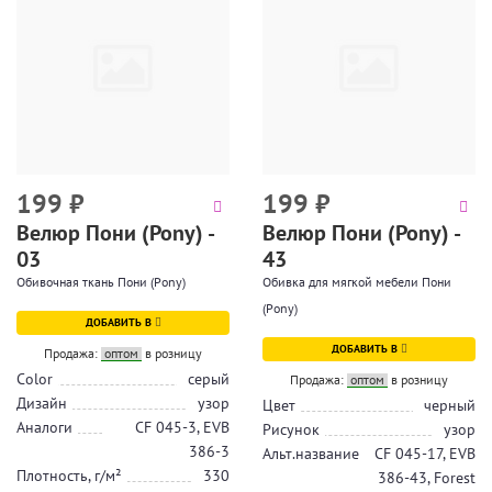
199
₽
199
₽
Велюр Пони (Pony) -
Велюр Пони (Pony) -
03
43
Обивочная ткань Пони (Pony)
Обивка для мягкой мебели Пони
(Pony)
ДОБАВИТЬ В
ДОБАВИТЬ В
Продажа:
оптом
в розницу
Color
серый
Продажа:
оптом
в розницу
Дизайн
узор
Цвет
черный
Аналоги
CF 045-3, EVB
Рисунок
узор
386-3
Альт.название
CF 045-17, EVB
Плотность, г/м²
330
386-43, Forest