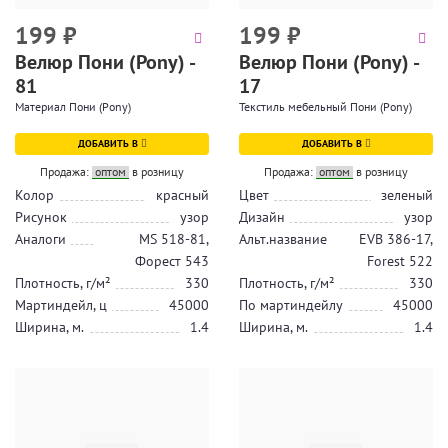
199
₽
199
₽
Велюр Пони (Pony) -
Велюр Пони (Pony) -
81
17
Материал Пони (Pony)
Текстиль мебельный Пони (Pony)
ДОБАВИТЬ В
ДОБАВИТЬ В
Продажа:
оптом
в розницу
Продажа:
оптом
в розницу
Колор
красный
Цвет
зеленый
Рисунок
узор
Дизайн
узор
Аналоги
MS 518-81,
Альт.название
EVB 386-17,
Форест 543
Forest 522
Плотность, г/м²
330
Плотность, г/м²
330
Мартиндейл, ц
45000
По мартиндейлу
45000
Ширина, м.
1.4
Ширина, м.
1.4