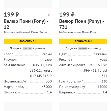
199
₽
199
₽
Велюр Пони (Pony) -
Велюр Пони (Pony) -
12
731
Текстиль мебельный Пони (Pony)
Мебельная ткань Пони (Pony)
ДОБАВИТЬ В
ДОБАВИТЬ В
Продажа:
оптом
в розницу
Продажа:
оптом
в розницу
Колор
серый
Цвет
бежевый
Рисунок
узор
Рисунок
узор
Альт.название
CF 045-12, EVB
Альт.маркировка
CF 045-16, EVB
386-12, Forest
386-731, Forest
017, MS 518-9
731
Плотность, г/м²
330
Плотность, г/м²
330
Мартиндейл, ц
45000
По мартиндейлу
45000
Ширина, м.
1.4
Ширина, м.
1.4