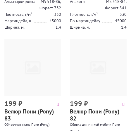
Альт.маркировка
MS 518-86,
Аналоги
MS 518-84,
Форест 732
Форест 541
Плотность, г/м²
330
Плотность, г/м²
330
Мартиндейл, ц
45000
По мартиндейлу
45000
Ширина, м.
1.4
Ширина, м.
1.4
199
₽
199
₽
Велюр Пони (Pony) -
Велюр Пони (Pony) -
83
82
Обивочная ткань Пони (Pony)
Обивка для мягкой мебели Пони