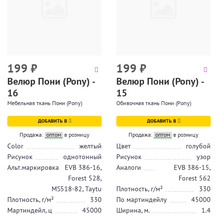
199
₽
199
₽
Велюр Пони (Pony) -
Велюр Пони (Pony) -
16
15
Мебельная ткань Пони (Pony)
Обивочная ткань Пони (Pony)
ДОБАВИТЬ В
ДОБАВИТЬ В
Продажа:
оптом
в розницу
Продажа:
оптом
в розницу
Color
желтый
Цвет
голубой
Рисунок
однотонный
Рисунок
узор
Альт.маркировка
EVB 386-16,
Аналоги
EVB 386-15,
Forest 528,
Forest 562
MS518-82, Taytu
Плотность, г/м²
330
Плотность, г/м²
330
По мартиндейлу
45000
Мартиндейл, ц
45000
Ширина, м.
1.4