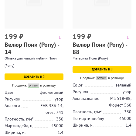
199
₽
199
₽
Велюр Пони (Pony) -
Велюр Пони (Pony) -
14
88
Обивка для мягкой мебели Пони
Материал Пони (Pony)
(Pony)
ДОБАВИТЬ В
ДОБАВИТЬ В
Продажа:
оптом
в розницу
Color
зеленый
Продажа:
оптом
в розницу
Рисунок
узор
Цвет
фиолетовый
Альт.название
MS 518-88,
Рисунок
узор
Форест 560
Аналоги
EVB 386-14,
Плотность, г/м²
330
Forest 741
По мартиндейлу
45000
Плотность, г/м²
330
Ширина, м.
1.4
Мартиндейл, ц
45000
Ширина, м.
1.4