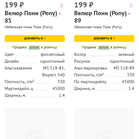
199
₽
199
₽
Велюр Пони (Pony) -
Велюр Пони (Pony) -
85
89
Мебельная ткань Пони (Pony)
Обивочная ткань Пони (Pony)
ДОБАВИТЬ В
ДОБАВИТЬ В
Продажа:
оптом
в розницу
Продажа:
оптом
в розницу
Цвет
фиолетовый
Колор
зеленый
Дизайн
однотонный
Рисунок
однотонный
Альт.название
MS 518-85,
Альт.маркировка
MS 518-89
Форест 540
Плотность, г/м²
330
Плотность, г/м²
330
По мартиндейлу
45000
Мартиндейл, ц
45000
Ширина, м.
1.4
Ширина, м.
1.4