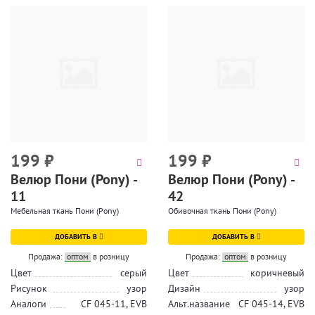
199
₽
199
₽
Велюр Пони (Pony) -
Велюр Пони (Pony) -
11
42
Мебельная ткань Пони (Pony)
Обивочная ткань Пони (Pony)
ДОБАВИТЬ В
ДОБАВИТЬ В
Продажа:
оптом
в розницу
Продажа:
оптом
в розницу
Цвет
серый
Цвет
коричневый
Рисунок
узор
Дизайн
узор
Аналоги
CF 045-11, EVB
Альт.название
CF 045-14, EVB