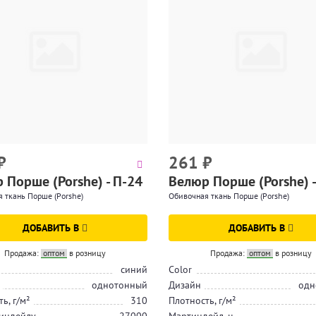
₽
261
₽
 Порше (Porshe) - П-24
Велюр Порше (Porshe) -
 ткань Порше (Porshe)
Обивочная ткань Порше (Porshe)
ДОБАВИТЬ В
ДОБАВИТЬ В
Продажа:
оптом
в розницу
Продажа:
оптом
в розницу
синий
Color
однотонный
Дизайн
одн
ь, г/м²
310
Плотность, г/м²