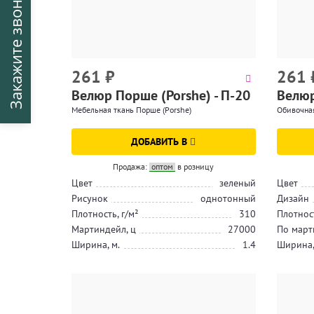
Закажите звонок
261
₽
261
Велюр Порше (Porshe) - П-20
Велюр
Мебельная ткань Порше (Porshe)
Обивочная
ДОБАВИТЬ В
Продажа:
оптом
в розницу
Цвет
зеленый
Цвет
Рисунок
однотонный
Дизайн
Плотность, г/м²
310
Плотност
Мартиндейл, ц
27000
По март
Ширина, м.
1.4
Ширина,