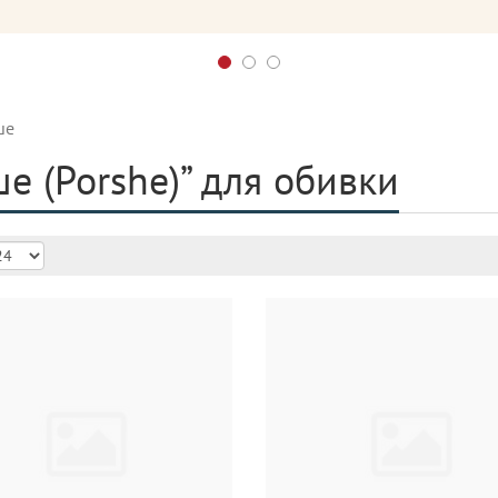
ше
е (Porshe)” для обивки