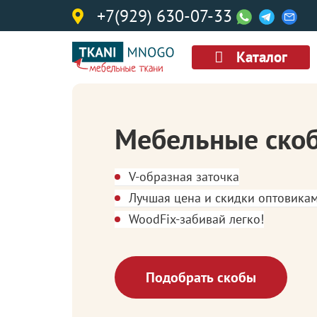
+7(929) 630-07-33
Каталог
Мебельные ско
V-образная заточка
Лучшая цена и скидки оптовика
WoodFix-забивай легко!
Подобрать скобы