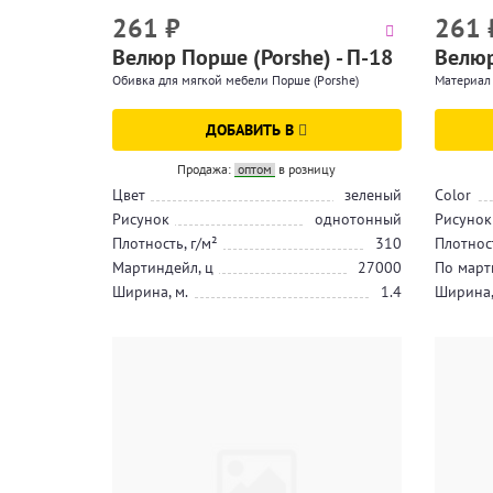
261
₽
261
Велюр Порше (Porshe) - П-18
Велюр
Обивка для мягкой мебели Порше (Porshe)
Материал 
ДОБАВИТЬ В
Продажа:
оптом
в розницу
Цвет
зеленый
Color
Рисунок
однотонный
Рисунок
Плотность, г/м²
310
Плотност
Мартиндейл, ц
27000
По март
Ширина, м.
1.4
Ширина,