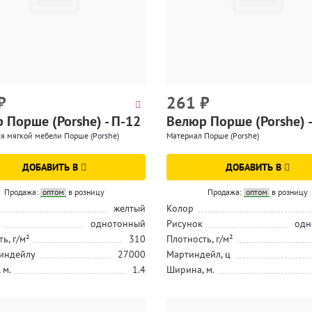
₽
261
₽
 Порше (Porshe) - П-12
Велюр Порше (Porshe) -
я мягкой мебели Порше (Porshe)
Материал Порше (Porshe)
ДОБАВИТЬ В
ДОБАВИТЬ В
Продажа:
оптом
в розницу
Продажа:
оптом
в розницу
желтый
Колор
однотонный
Рисунок
одн
ь, г/м²
310
Плотность, г/м²
индейлу
27000
Мартиндейл, ц
 м.
1.4
Ширина, м.