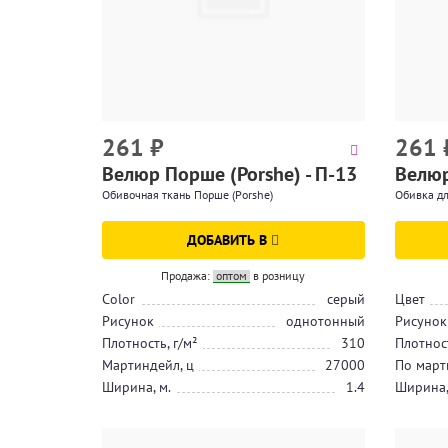
261
₽
261
Велюр Порше (Porshe) - П-13
Велюр
Обивочная ткань Порше (Porshe)
Обивка дл
ДОБАВИТЬ В
Продажа:
оптом
в розницу
Color
серый
Цвет
Рисунок
однотонный
Рисунок
Плотность, г/м²
310
Плотност
Мартиндейл, ц
27000
По март
Ширина, м.
1.4
Ширина,