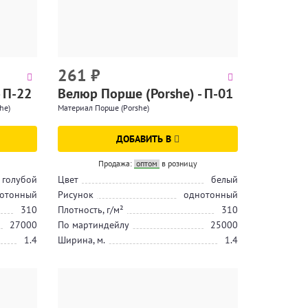
261
₽
 П-22
Велюр Порше (Porshe) - П-01
he)
Материал Порше (Porshe)
ДОБАВИТЬ В
Продажа:
оптом
в розницу
голубой
Цвет
белый
отонный
Рисунок
однотонный
310
Плотность, г/м²
310
27000
По мартиндейлу
25000
1.4
Ширина, м.
1.4