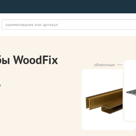
бы WoodFix
м