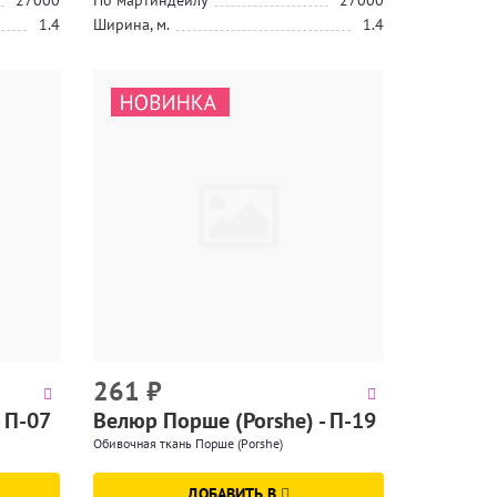
27000
По мартиндейлу
27000
1.4
Ширина, м.
1.4
261
₽
 П-07
Велюр Порше (Porshe) - П-19
Обивочная ткань Порше (Porshe)
ДОБАВИТЬ В