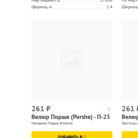
Мартиндейл, ц
27000
По март
Ширина, м.
1.4
Ширина,
261
₽
261
Велюр Порше (Porshe) - П-23
Велюр
Материал Порше (Porshe)
Текстиль 
ДОБАВИТЬ В