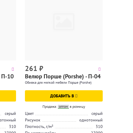
261
₽
 П-10
Велюр Порше (Porshe) - П-04
Обивка для мягкой мебели Порше (Porshe)
ДОБАВИТЬ В
Продажа:
оптом
в розницу
серый
Цвет
серый
отонный
Рисунок
однотонный
310
Плотность, г/м²
310