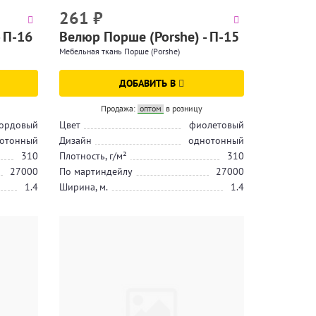
261
₽
 П-16
Велюр Порше (Porshe) - П-15
Мебельная ткань Порше (Porshe)
ДОБАВИТЬ В
Продажа:
оптом
в розницу
ордовый
Цвет
фиолетовый
отонный
Дизайн
однотонный
310
Плотность, г/м²
310
27000
По мартиндейлу
27000
1.4
Ширина, м.
1.4