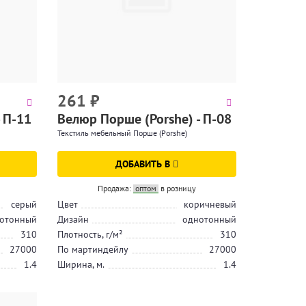
261
₽
 П-11
Велюр Порше (Porshe) - П-08
Текстиль мебельный Порше (Porshe)
ДОБАВИТЬ В
Продажа:
оптом
в розницу
серый
Цвет
коричневый
отонный
Дизайн
однотонный
310
Плотность, г/м²
310
27000
По мартиндейлу
27000
1.4
Ширина, м.
1.4