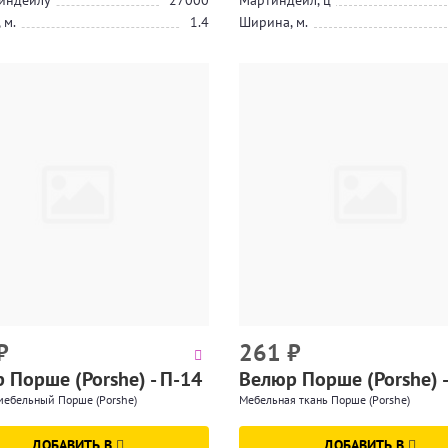
индейлу
27000
Мартиндейл, ц
 м.
1.4
Ширина, м.
₽
261
₽
 Порше (Porshe) - П-14
Велюр Порше (Porshe) -
мебельный Порше (Porshe)
Мебельная ткань Порше (Porshe)
ДОБАВИТЬ В
ДОБАВИТЬ В