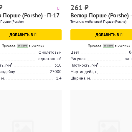
₽
261
₽
 Порше (Porshe) - П-17
Велюр Порше (Porshe) -
Порше (Porshe)
Текстиль мебельный Порше (Porshe)
ДОБАВИТЬ В
ДОБАВИТЬ В
Продажа:
оптом
в розницу
Продажа:
оптом
в розницу
фиолетовый
Цвет
б
однотонный
Рисунок
одн
ь, г/м²
310
Плотность, г/м²
индейлу
27000
Мартиндейл, ц
 м.
1.4
Ширина, м.