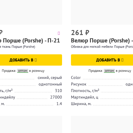
₽
261
₽
 Порше (Porshe) - П-21
Велюр Порше (Porshe) -
 ткань Порше (Porshe)
Обивка для мягкой мебели Порше (Pors
ДОБАВИТЬ В
ДОБАВИТЬ В
Продажа:
оптом
в розницу
Продажа:
оптом
в розницу
синий, серый
Color
однотонный
Рисунок
одн
ь, г/м²
310
Плотность, г/м²
индейлу
27000
Мартиндейл, ц
 м.
1.4
Ширина, м.