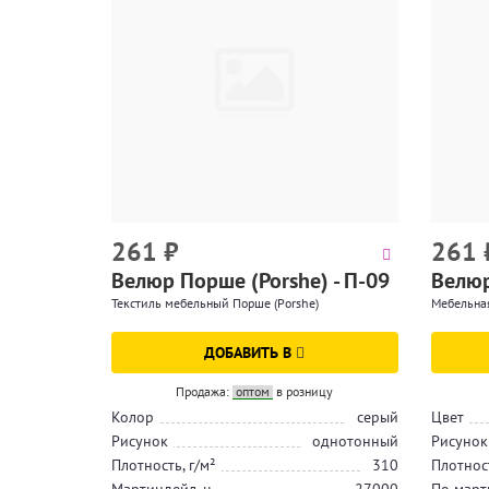
261
₽
261
Велюр Порше (Porshe) - П-09
Велюр
Текстиль мебельный Порше (Porshe)
Мебельная
ДОБАВИТЬ В
Продажа:
оптом
в розницу
Колор
серый
Цвет
Рисунок
однотонный
Рисунок
Плотность, г/м²
310
Плотност