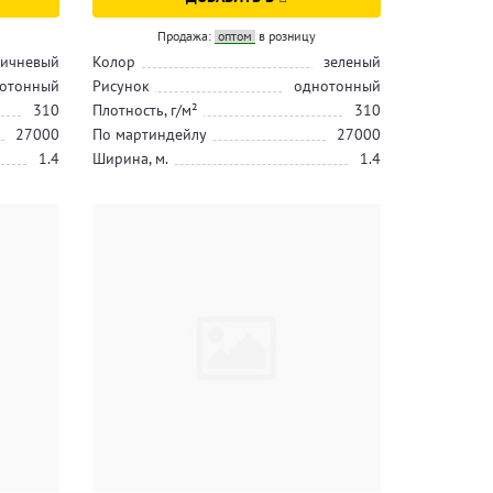
Продажа:
оптом
в розницу
ичневый
Колор
зеленый
отонный
Рисунок
однотонный
310
Плотность, г/м²
310
27000
По мартиндейлу
27000
1.4
Ширина, м.
1.4