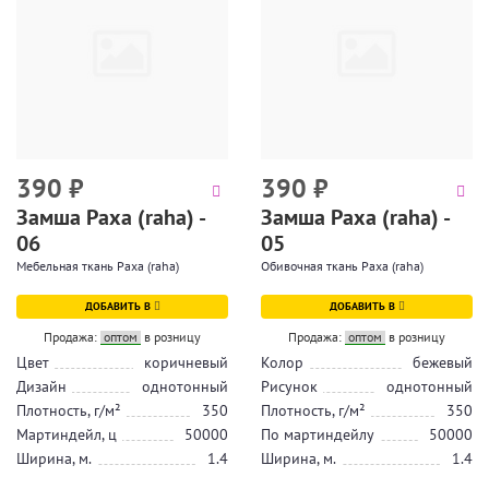
390
₽
390
₽
Замша Раха (raha) -
Замша Раха (raha) -
06
05
Мебельная ткань Раха (raha)
Обивочная ткань Раха (raha)
ДОБАВИТЬ В
ДОБАВИТЬ В
Продажа:
оптом
в розницу
Продажа:
оптом
в розницу
Цвет
коричневый
Колор
бежевый
Дизайн
однотонный
Рисунок
однотонный
Плотность, г/м²
350
Плотность, г/м²
350
Мартиндейл, ц
50000
По мартиндейлу
50000
Ширина, м.
1.4
Ширина, м.
1.4