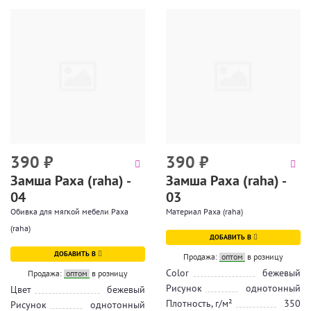
390
₽
390
₽
Замша Раха (raha) -
Замша Раха (raha) -
04
03
Обивка для мягкой мебели Раха
Материал Раха (raha)
(raha)
ДОБАВИТЬ В
ДОБАВИТЬ В
Продажа:
оптом
в розницу
Color
бежевый
Продажа:
оптом
в розницу
Рисунок
однотонный
Цвет
бежевый
Плотность, г/м²
350
Рисунок
однотонный