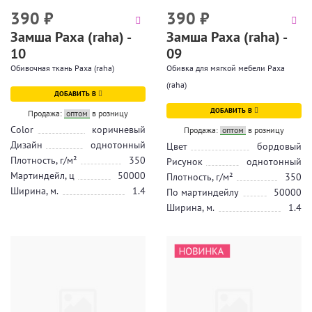
390
₽
390
₽
Замша Раха (raha) -
Замша Раха (raha) -
10
09
Обивочная ткань Раха (raha)
Обивка для мягкой мебели Раха
(raha)
ДОБАВИТЬ В
ДОБАВИТЬ В
Продажа:
оптом
в розницу
Color
коричневый
Продажа:
оптом
в розницу
Дизайн
однотонный
Цвет
бордовый
Плотность, г/м²
350
Рисунок
однотонный
Мартиндейл, ц
50000
Плотность, г/м²
350
Ширина, м.
1.4
По мартиндейлу
50000
Ширина, м.
1.4