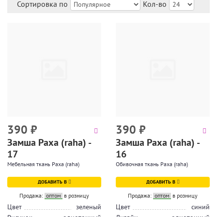
Сортировка по
Кол-во
390
₽
390
₽
Замша Раха (raha) -
Замша Раха (raha) -
17
16
Мебельная ткань Раха (raha)
Обивочная ткань Раха (raha)
ДОБАВИТЬ В
ДОБАВИТЬ В
Продажа:
оптом
в розницу
Продажа:
оптом
в розницу
Цвет
зеленый
Цвет
синий