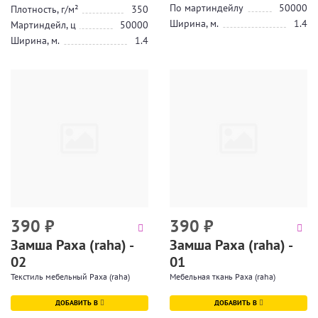
По мартиндейлу
50000
Плотность, г/м²
350
Ширина, м.
1.4
Мартиндейл, ц
50000
Ширина, м.
1.4
390
₽
390
₽
Замша Раха (raha) -
Замша Раха (raha) -
02
01
Текстиль мебельный Раха (raha)
Мебельная ткань Раха (raha)
ДОБАВИТЬ В
ДОБАВИТЬ В