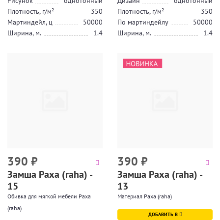
Рисунок
однотонный
Дизайн
однотонный
Плотность, г/м²
350
Плотность, г/м²
350
Мартиндейл, ц
50000
По мартиндейлу
50000
Ширина, м.
1.4
Ширина, м.
1.4
390
₽
390
₽
Замша Раха (raha) -
Замша Раха (raha) -
15
13
Обивка для мягкой мебели Раха
Материал Раха (raha)
(raha)
ДОБАВИТЬ В