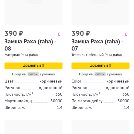
390
₽
390
₽
Замша Раха (raha) -
Замша Раха (raha) -
08
07
Материал Раха (raha)
Текстиль мебельный Раха (raha)
ДОБАВИТЬ В
ДОБАВИТЬ В
Продажа:
оптом
в розницу
Продажа:
оптом
в розницу
Цвет
коричневый
Color
коричневый
Рисунок
однотонный
Рисунок
однотонный
Плотность, г/м²
350
Плотность, г/м²
350
Мартиндейл, ц
50000
По мартиндейлу
50000
Ширина, м.
1.4
Ширина, м.
1.4