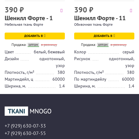
390
₽
390
₽
Шенилл Форте - 1
Шенилл Форте - 11
Мебельная ткань Форте
Обивочная ткань Форте
ДОБАВИТЬ В
ДОБАВИТЬ В
Продажа:
оптом
в розницу
Продажа:
оптом
в розницу
Цвет
белый, бежевый
Колор
серый
Дизайн
однотонный,
Рисунок
однотонный,
узор
узор
Плотность, г/м²
380
Плотность, г/м²
380
Мартиндейл, ц
60000
По мартиндейлу
60000
Ширина, м.
1.4
Ширина, м.
1.4
+7 (929) 630-07-33
+7 (929) 630-07-55