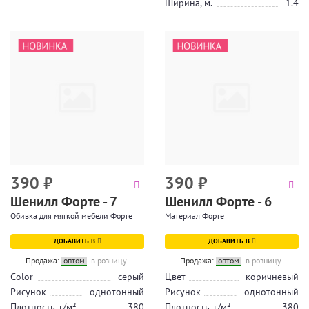
Ширина, м.
1.4
390
₽
390
₽
Шенилл Форте - 7
Шенилл Форте - 6
Обивка для мягкой мебели Форте
Материал Форте
ДОБАВИТЬ В
ДОБАВИТЬ В
Продажа:
оптом
в розницу
Продажа:
оптом
в розницу
Color
серый
Цвет
коричневый
Рисунок
однотонный
Рисунок
однотонный
Плотность, г/м²
380
Плотность, г/м²
380