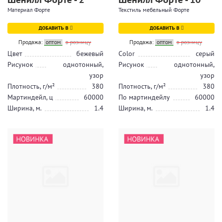
Материал Форте
Текстиль мебельный Форте
ДОБАВИТЬ В
ДОБАВИТЬ В
Продажа:
оптом
в розницу
Продажа:
оптом
в розницу
Цвет
бежевый
Color
серый
Рисунок
однотонный,
Рисунок
однотонный,
узор
узор
Плотность, г/м²
380
Плотность, г/м²
380
Мартиндейл, ц
60000
По мартиндейлу
60000
Ширина, м.
1.4
Ширина, м.
1.4