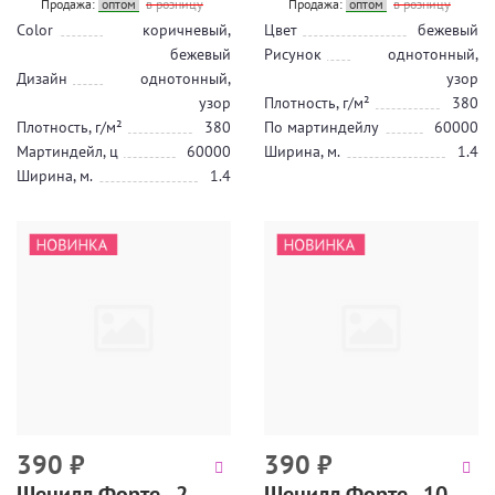
Продажа:
оптом
в розницу
Продажа:
оптом
в розницу
Color
коричневый,
Цвет
бежевый
бежевый
Рисунок
однотонный,
Дизайн
однотонный,
узор
узор
Плотность, г/м²
380
Плотность, г/м²
380
По мартиндейлу
60000
Мартиндейл, ц
60000
Ширина, м.
1.4
Ширина, м.
1.4
390
₽
390
₽
Шенилл Форте - 2
Шенилл Форте - 10