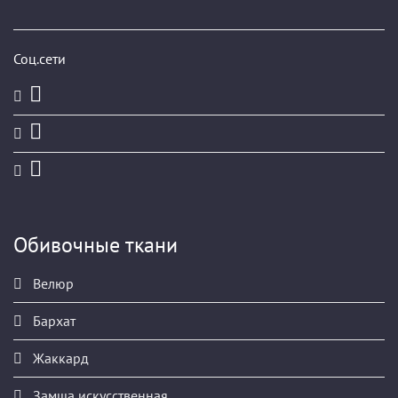
Соц.сети
Обивочные ткани
Велюр
Бархат
Жаккард
Замша искусственная