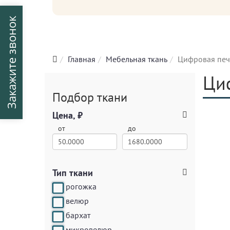
Закажите звонок
Главная
Мебельная ткань
Цифровая печ
Циф
Подбор ткани
Цена, ₽
от
до
Тип ткани
рогожка
велюр
бархат
микровелюр