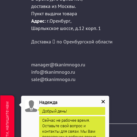
доставка из Москвы.
Пункт выдачи товара
Адрес:
г.Оренбург
,
Шарлыкское шоссе, д.12 корп. 1
Доставка
по Оренбургской области
manager@tkanimnogo.ru
info@tkanimnogo.ru
sale@tkanimnogo.ru
Надежда
Мы не в сети, напишите нам
Добрый день!
Сейчас не рабочее время.
Оставьте свой вопрос и
контакты для связи. Мы Вам
Соц.сети
перезвоним в рабочее время.