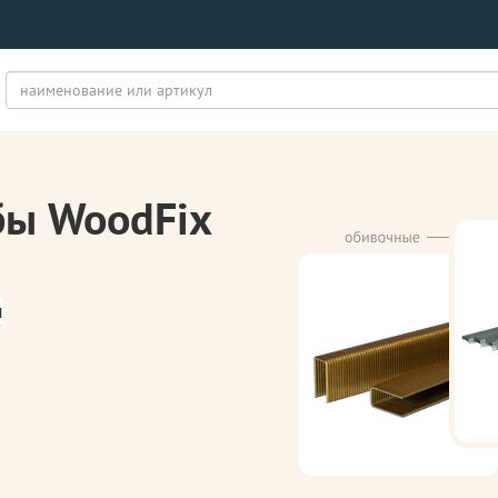
бы WoodFix
м