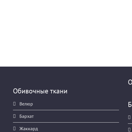
О
Обивочные ткани
Б
Велюр
Бархат
Жаккард