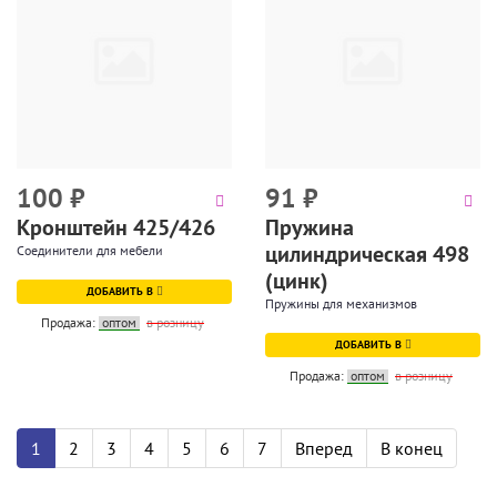
100
₽
91
₽
Кронштейн 425/426
Пружина
цилиндрическая 498
Соединители для мебели
(цинк)
ДОБАВИТЬ В
Пружины для механизмов
Продажа:
оптом
в розницу
ДОБАВИТЬ В
Продажа:
оптом
в розницу
1
2
3
4
5
6
7
Вперед
В конец